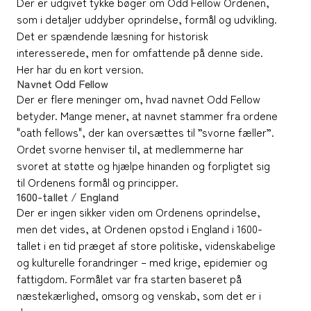
Der er udgivet tykke bøger om Odd Fellow Ordenen,
som i detaljer uddyber oprindelse, formål og udvikling.
Det er spændende læsning for historisk
interesserede, men for omfattende på denne side.
Her har du en kort version.
Navnet Odd Fellow
Der er flere meninger om, hvad navnet Odd Fellow
betyder. Mange mener, at navnet stammer fra ordene
"oath fellows", der kan oversættes til ”svorne fæller”.
Ordet svorne henviser til, at medlemmerne har
svoret at støtte og hjælpe hinanden og forpligtet sig
til Ordenens formål og principper.
1600-tallet / England
Der er ingen sikker viden om Ordenens oprindelse,
men det vides, at Ordenen opstod i England i 1600-
tallet i en tid præget af store politiske, videnskabelige
og kulturelle forandringer – med krige, epidemier og
fattigdom. Formålet var fra starten baseret på
næstekærlighed, omsorg og venskab, som det er i