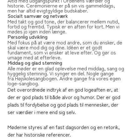
Altid med udgangspunkt i Ordenens værdier og
historie. Ceremonierne er på sin vis gammeldags,
men har altid evigtgyldige budskaber.
Socialt samvær og netværk
Med takt og god tone, der balancerer mellem nutid,
fortid og fremtid. Typisk er en aften for kort. Men vi
mødes jo igen inden længe.
Personlig udvikling
Med fokus på at være mod andre, som du ønsker, de
skal være mod dig og dine. Idéen er et godt
fundament, som vi ønsker at leve efter. Og gør os
umage med at efterleve.
Middag og glad stemning
Alle møder er en glad oplevelse med middag, sang og
hyggelig stemning. Vi synger en del. Nogle gange
fra Højskolesangbogen. Andre gange fra vores egen
loge-sangbog.
Det overordnede indtryk af en god logeaften er, at
der er god plads til både alvor og humor. Der er god
plads til fordybelse og god plads til mennesker, der
ser værdier i mere end sig selv.
Møderne styres af en fast dagsorden og en retorik,
der har historiske referencer.