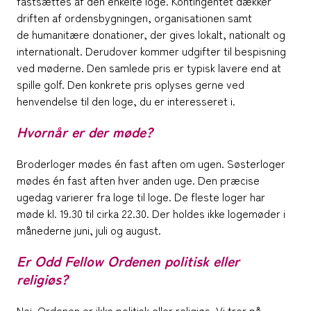
fastsættes af den enkelte loge. Kontingentet dækker
driften af ordensbygningen, organisationen samt
de humanitære donationer, der gives lokalt, nationalt og
internationalt. Derudover kommer udgifter til bespisning
ved møderne. Den samlede pris er typisk lavere end at
spille golf. Den konkrete pris oplyses gerne ved
henvendelse til den loge, du er interesseret i.
Hvornår er der møde?
Broderloger mødes én fast aften om ugen. Søsterloger
mødes én fast aften hver anden uge. Den præcise
ugedag varierer fra loge til loge. De fleste loger har
møde kl. 19.30 til cirka 22.30. Der holdes ikke logemøder i
månederne juni, juli og august.
Er Odd Fellow Ordenen politisk eller
religiøs?
Nej. Ordenen er ikke politisk eller religiøs. Vi tror på