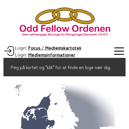
Login:
Focus / Medlemskartotek
Login:
Medlemsinformationer
Peg på kortet og "klik" for at finde en loge nær dig.