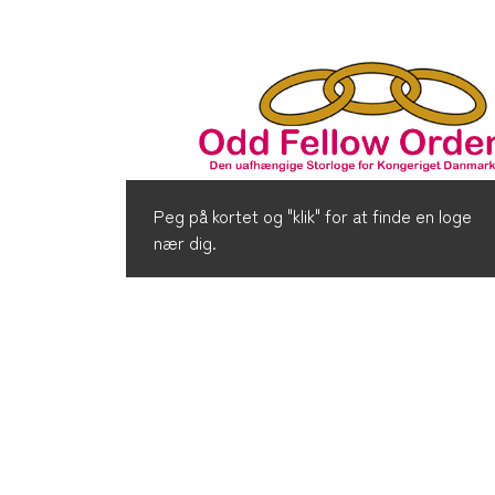
Peg på kortet og "klik" for at finde en loge
nær dig.