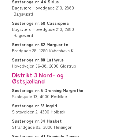
Søsterloge
nr. 44
Sirius
Bagsværd Hovedgade 210,
2880
Bagsværd
Søsterloge
nr. 50
Cassiopeia
Bagsværd Hovedgade 210,
2880
Bagsværd
Søsterloge
nr. 62
Marguerite
Bredgade 28,
1260
København K
Søsterloge
nr. 88
Lathyrus
Hovedvejen 36-38,
2600
Glostrup
Distrikt 3 Nord- og
Østsjælland
Søsterloge
nr. 5
Dronning Margrethe
Skolegade 13,
4000
Roskilde
Søsterloge
nr. 33
Ingrid
Slotsvolden 2,
4300
Holbæk
Søsterloge
nr. 34
Haabet
Strandgade 93,
3000
Helsingør
Søsterloge
nr. 41
Grevinde Danner