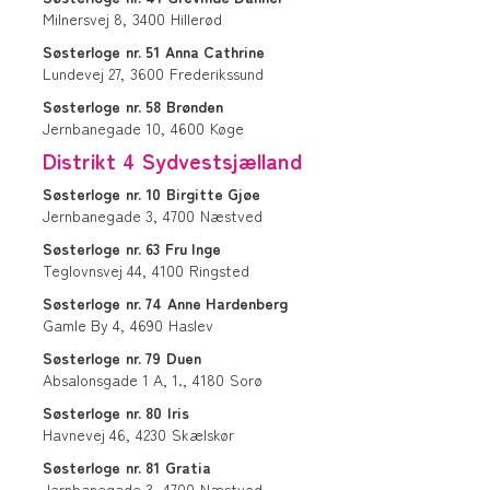
Milnersvej 8,
3400
Hillerød
Søsterloge
nr. 51
Anna Cathrine
Lundevej 27,
3600
Frederikssund
Søsterloge
nr. 58
Brønden
Jernbanegade 10,
4600
Køge
Distrikt 4 Sydvestsjælland
Søsterloge
nr. 10
Birgitte Gjøe
Jernbanegade 3,
4700
Næstved
Søsterloge
nr. 63
Fru Inge
Teglovnsvej 44,
4100
Ringsted
Søsterloge
nr. 74
Anne Hardenberg
Gamle By 4,
4690
Haslev
Søsterloge
nr. 79
Duen
Absalonsgade 1 A, 1.,
4180
Sorø
Søsterloge
nr. 80
Iris
Havnevej 46,
4230
Skælskør
Søsterloge
nr. 81
Gratia
Jernbanegade 3,
4700
Næstved